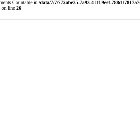
lements Countable in
/data/7/7/772abe35-7a93-411f-9eef-788d17817a7
p
on line
26