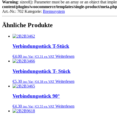
Warning
: sizeof(): Parameter must be an array or an object that imp
content/plugins/woocommerce/templates/single-product/meta.ph
Art.-Nr.:
702
Kategorie:
Bremssystem
Ähnliche Produkte
Verbindungsstück T-Stück
€
4.00
Weiterlesen
inc.Vat |
€
3.31
ex.VAT
Verbindungsstück T- Stück
€
5.30
Weiterlesen
inc.Vat |
€
4.38
ex.VAT
Verbindungsstück 90°
€
4.30
Weiterlesen
inc.Vat |
€
3.55
ex.VAT