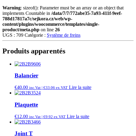
Warning
: sizeof(): Parameter must be an array or an object that
implements Countable in
/data/7/7/772abe35-7a93-411f-9eef-
788d17817a7c/sejkora.cz/web/wp-
content/plugins/woocommerce/templates/single-
product/meta.php
on line
26
UGS :
709
Catégorie :
Système de freins
Produits apparentés
Balancier
€
40.00
Lire la suite
inc.Vat |
€
33.06
ex.VAT
Plaquette
€
12.00
Lire la suite
inc.Vat |
€
9.92
ex.VAT
Joint T