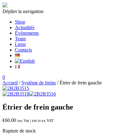
Déplier la navigation
Shop
Actualités
Événements
Team
Liens
Contacts
0
Accueil
/
Système de freins
/ Étrier de frein gauche
Étrier de frein gauche
€
60.00
inc.Vat |
ex.VAT
€
49.59
Rupture de stock