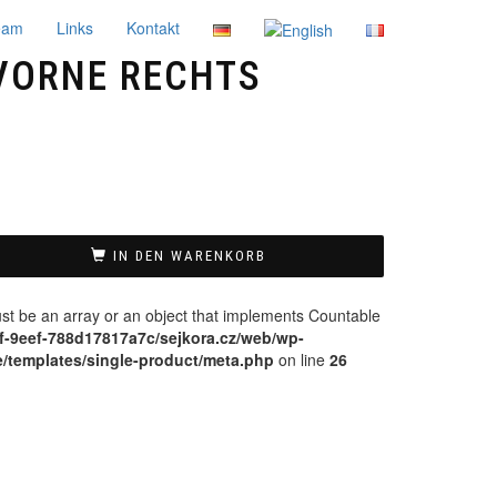
eam
Links
Kontakt
VORNE RECHTS
IN DEN WARENKORB
ust be an array or an object that implements Countable
1f-9eef-788d17817a7c/sejkora.cz/web/wp-
/templates/single-product/meta.php
on line
26