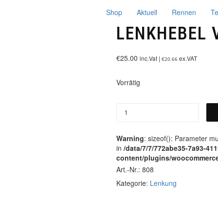
Shop
Aktuell
Rennen
T
LENKHEBEL 
€
25.00
inc.Vat |
ex.VAT
€
20.66
Vorrätig
Warning
: sizeof(): Parameter m
in
/data/7/7/772abe35-7a93-41
content/plugins/woocommerce
Art.-Nr.:
808
Kategorie:
Lenkung