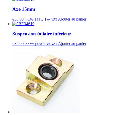
Axe 15mm
€
38.00
Ajouter au panier
inc.Vat |
€
31.41
ex.VAT
Suspension foliaire inférieur
€
35.00
Ajouter au panier
inc.Vat |
€
28.93
ex.VAT