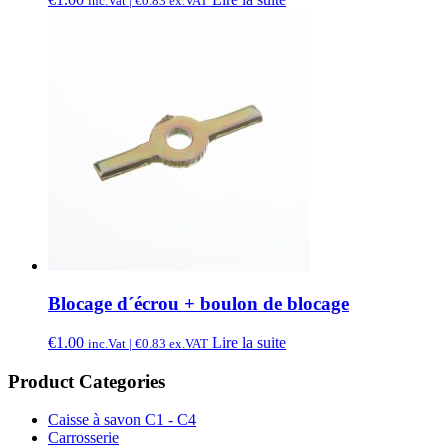
inc.Vat |
€
0.83
ex.VAT
Blocage d´écrou + boulon de blocage
€
1.00
Lire la suite
inc.Vat |
€
0.83
ex.VAT
Product Categories
Caisse à savon C1 - C4
Carrosserie